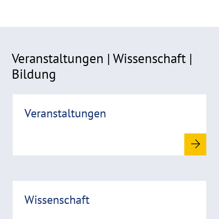
Veranstaltungen | Wissenschaft |
Bildung
R
Veranstaltungen
e
a
d
m
o
r
R
e
Wissenschaft
e
a