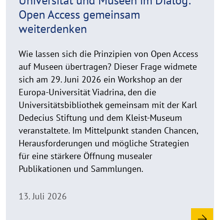
Universität und Museen im Dialog:
w
Open Access gemeinsam
e
weiterdenken
i
s
a
Wie lassen sich die Prinzipien von Open Access
u
auf Museen übertragen? Dieser Frage widmete
f
sich am 29. Juni 2026 ein Workshop an der
k
Europa-Universität Viadrina, den die
l
Universitätsbibliothek gemeinsam mit der Karl
a
Dedecius Stiftung und dem Kleist-Museum
p
veranstaltete. Im Mittelpunkt standen Chancen,
p
Herausforderungen und mögliche Strategien
e
für eine stärkere Öffnung musealer
n
Publikationen und Sammlungen.
13. Juli 2026