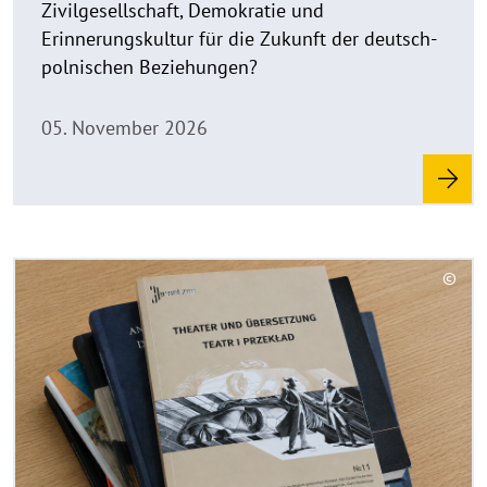
Zivilgesellschaft, Demokratie und
p
Erinnerungskultur für die Zukunft der deutsch-
e
polnischen Beziehungen?
n
05. November 2026
R
©
e
C
a
o
d
p
y
m
r
o
i
r
g
e
h