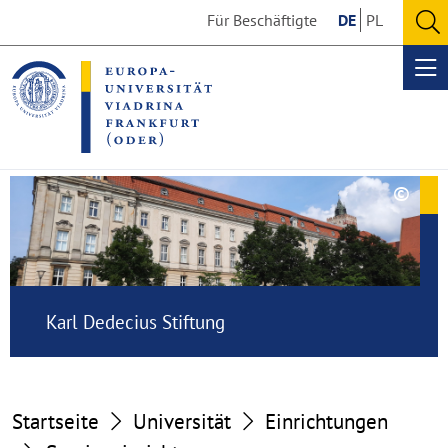
Go
Go
Für Beschäftigte
DE
PL
to
to
O
the
the
se
Op
content
footer
me
section
section
©
Copy
Karl
aufk
Dedecius
Stiftung
Karl Dedecius Stiftung
Startseite
Universität
Einrichtungen