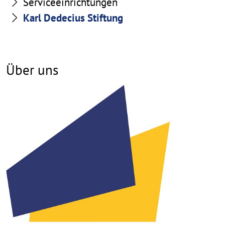
Serviceeinrichtungen
Karl Dedecius Stiftung
Über uns
©
Copy
aufk