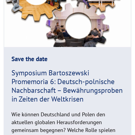
r
o
i
r
g
e
h
t
h
i
n
Save the date
w
e
Symposium Bartoszewski
i
Promemoria 6: Deutsch-polnische
s
Nachbarschaft – Bewährungsproben
a
in Zeiten der Weltkrisen
u
f
k
Wie können Deutschland und Polen den
l
aktuellen globalen Herausforderungen
a
gemeinsam begegnen? Welche Rolle spielen
p