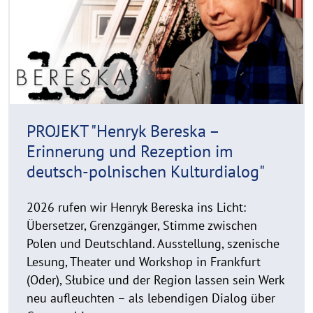
r
o
i
r
g
e
h
t
h
i
n
PROJEKT "Henryk Bereska –
w
Erinnerung und Rezeption im
e
deutsch-polnischen Kulturdialog"
i
s
a
2026 rufen wir Henryk Bereska ins Licht:
u
Übersetzer, Grenzgänger, Stimme zwischen
f
Polen und Deutschland. Ausstellung, szenische
k
Lesung, Theater und Workshop in Frankfurt
l
(Oder), Słubice und der Region lassen sein Werk
a
neu aufleuchten – als lebendigen Dialog über
p