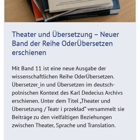
t
h
i
n
Theater und Übersetzung – Neuer
w
Band der Reihe OderÜbersetzen
e
erschienen
i
s
a
Mit Band 11 ist eine neue Ausgabe der
u
wissenschaftlichen Reihe OderÜbersetzen.
f
Übersetzer_in und Übersetzen im deutsch-
k
polnischen Kontext des Karl Dedecius Archivs
l
erschienen. Unter dem Titel „Theater und
a
Übersetzung / Teatr i przekład“ versammelt sie
p
Beiträge zu den vielfältigen Beziehungen
p
zwischen Theater, Sprache und Translation.
e
n