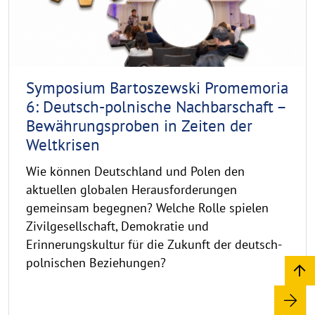
e
i
g
h
t
h
Symposium Bartoszewski Promemoria
i
6: Deutsch-polnische Nachbarschaft –
n
Bewährungsproben in Zeiten der
w
Weltkrisen
e
i
Wie können Deutschland und Polen den
s
aktuellen globalen Herausforderungen
a
gemeinsam begegnen? Welche Rolle spielen
u
Zivilgesellschaft, Demokratie und
f
Erinnerungskultur für die Zukunft der deutsch-
k
polnischen Beziehungen?
l
a
p