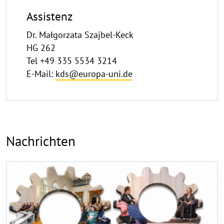
Assistenz
Dr. Małgorzata Szajbel-Keck
HG 262
Tel +49 335 5534 3214
E-Mail:
kds@europa-uni.de
Nachrichten
R
©
e
C
a
o
d
p
y
m