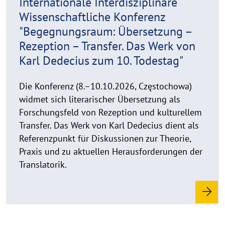
Internationale Interdisziplinäre
w
Wissenschaftliche Konferenz
e
"Begegnungsraum: Übersetzung –
i
Rezeption – Transfer. Das Werk von
s
a
Karl Dedecius zum 10. Todestag"
u
f
Die Konferenz (8.–10.10.2026, Częstochowa)
k
widmet sich literarischer Übersetzung als
l
Forschungsfeld von Rezeption und kulturellem
a
Transfer. Das Werk von Karl Dedecius dient als
p
Referenzpunkt für Diskussionen zur Theorie,
p
Praxis und zu aktuellen Herausforderungen der
e
Translatorik.
n