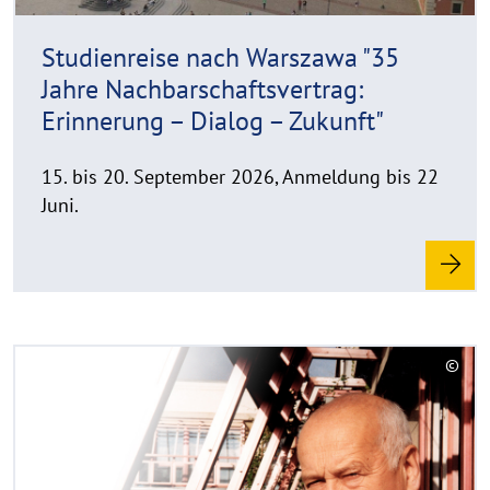
i
n
Studienreise nach Warszawa "35
w
Jahre Nachbarschaftsvertrag:
e
Erinnerung – Dialog – Zukunft"
i
s
a
15. bis 20. September 2026, Anmeldung bis 22
u
Juni.
f
k
l
a
p
p
R
©
e
e
C
n
a
o
d
p
y
m