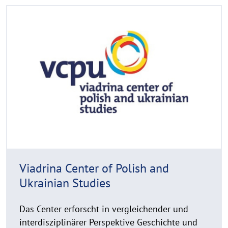
R
©
e
C
a
o
d
p
y
m
r
o
i
r
g
e
h
t
h
i
n
Viadrina Center of Polish and
w
Ukrainian Studies
e
i
Das Center erforscht in vergleichender und
s
interdisziplinärer Perspektive Geschichte und
a