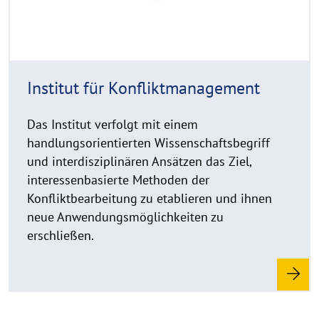
h
t
h
i
n
Institut für Konfliktmanagement
w
e
Das Institut verfolgt mit einem
i
handlungsorientierten Wissenschaftsbegriff
s
und interdisziplinären Ansätzen das Ziel,
a
interessenbasierte Methoden der
u
Konfliktbearbeitung zu etablieren und ihnen
f
k
neue Anwendungsmöglichkeiten zu
l
erschließen.
a
p
p
e
n