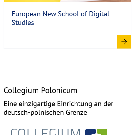
i
n
European New School of Digital
w
Studies
e
i
s
a
u
f
k
l
a
Collegium Polonicum
p
p
Eine einzigartige Einrichtung an der
e
deutsch-polnischen Grenze
n