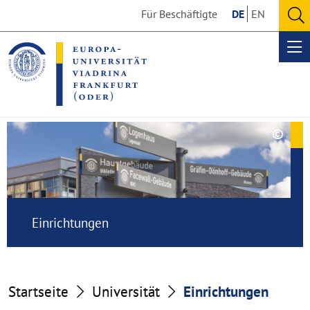
Go
Go
Für Beschäftigte
DE
EN
to
to
O
the
the
se
Op
content
footer
me
section
section
©
Copy
Einrichtungen
aufk
Einrichtungen
Startseite
Universität
Einrichtungen