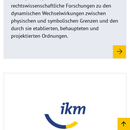
u
rechtswissenschaftliche Forschungen zu den
f
dynamischen Wechselwirkungen zwischen
k
physischen und symbolischen Grenzen und den
l
durch sie etablierten, behaupteten und
a
projektierten Ordnungen.
p
p
e
n
R
©
e
C
a
o
d
p
y
m
r
o
i
r
g
e