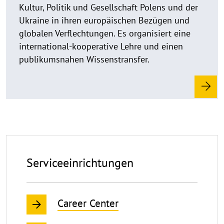
u
Kultur, Politik und Gesellschaft Polens und der
f
Ukraine in ihren europäischen Bezügen und
k
globalen Verflechtungen. Es organisiert eine
l
international-kooperative Lehre und einen
a
publikumsnahen Wissenstransfer.
p
p
e
n
Serviceeinrichtungen
Serviceeinrichtungen
Career Center