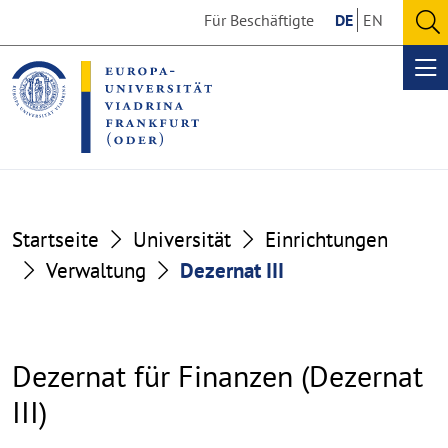
Go
Go
Für Beschäftigte
DE
EN
to
to
O
the
the
se
Op
content
footer
me
section
section
Startseite
Universität
Einrichtungen
Verwaltung
Dezernat III
Dezernat für Finanzen (Dezernat
III)