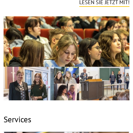
LESEN SIE JETZT MIT!
©
Copy
aufk
Services