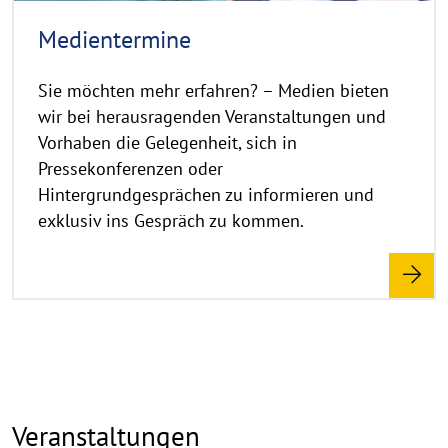
i
n
Medientermine
w
e
Sie möchten mehr erfahren? – Medien bieten
i
wir bei herausragenden Veranstaltungen und
s
Vorhaben die Gelegenheit, sich in
a
Pressekonferenzen oder
u
Hintergrundgesprächen zu informieren und
f
k
exklusiv ins Gespräch zu kommen.
l
a
p
p
e
n
Veranstaltungen