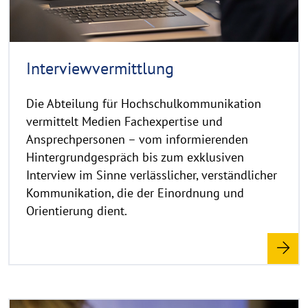
t
h
i
n
Interview­vermittlung
w
e
Die Abteilung für Hochschulkommunikation
i
vermittelt Medien Fachexpertise und
s
Ansprechpersonen – vom informierenden
a
Hintergrundgespräch bis zum exklusiven
u
Interview im Sinne verlässlicher, verständlicher
f
k
Kommunikation, die der Einordnung und
l
Orientierung dient.
a
p
p
e
n
R