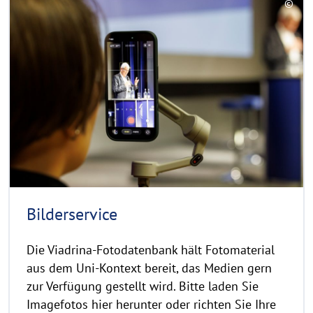
©
e
C
a
o
d
p
y
m
r
o
i
r
g
e
h
t
h
i
n
Bilder­service
w
e
Die Viadrina-Fotodatenbank hält Fotomaterial
i
aus dem Uni-Kontext bereit, das Medien gern
s
zur Verfügung gestellt wird. Bitte laden Sie
a
Imagefotos hier herunter oder richten Sie Ihre
u