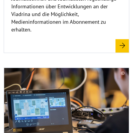
Informationen über Entwicklungen an der
f
k
Viadrina und die Möglichkeit,
l
Medieninformationen im Abonnement zu
a
erhalten.
p
p
e
n
R
©
e
C
a
o
d
p
y
m
r
o
i
r
g
e
h