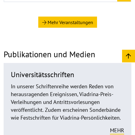
a
u
f
Mehr Veranstaltungen
k
l
a
p
Publikationen und Medien
p
e
n
Universitätsschriften
In unserer Schriftenreihe werden Reden von
herausragenden Ereignissen, Viadrina-Preis-
Verleihungen und Antrittsvorlesungen
veröffentlicht. Zudem erscheinen Sonderbände
wie Festschriften für Viadrina-Persönlichkeiten.
MEHR