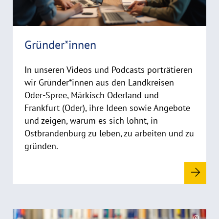
t
h
i
Gründer*innen
n
w
In unseren Videos und Podcasts porträtieren
e
i
wir Gründer*innen aus den Landkreisen
s
Oder-Spree, Märkisch Oderland und
a
Frankfurt (Oder), ihre Ideen sowie Angebote
u
und zeigen, warum es sich lohnt, in
f
Ostbrandenburg zu leben, zu arbeiten und zu
k
gründen.
l
a
p
p
e
n
R
©