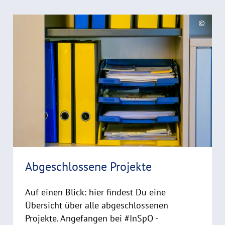
R
©
e
C
a
o
d
p
y
m
r
o
i
r
g
e
h
t
h
i
Abgeschlossene Projekte
n
w
Auf einen Blick: hier findest Du eine
e
i
Übersicht über alle abgeschlossenen
s
Projekte. Angefangen bei #InSpO -