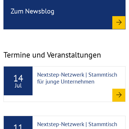
e
Zum Newsblog
a
d
m
o
r
e
Termine und Veranstaltungen
R
Nextstep-Netzwerk | Stammtisch
14
e
für junge Unternehmen
a
Jul
d
m
o
r
R
e
Nextstep-Netzwerk | Stammtisch
11
e