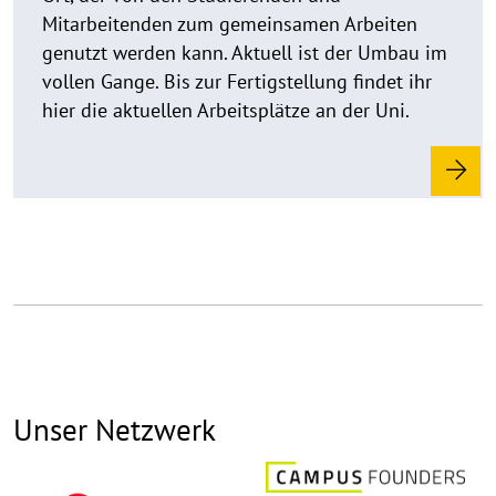
Mitarbeitenden zum gemeinsamen Arbeiten
u
genutzt werden kann. Aktuell ist der Umbau im
f
k
vollen Gange. Bis zur Fertigstellung findet ihr
l
hier die aktuellen Arbeitsplätze an der Uni.
a
p
p
e
n
Unser Netzwerk