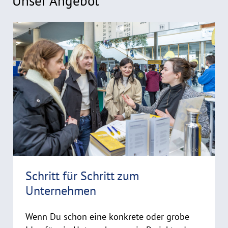
Unser Angebot
R
©
e
C
a
o
d
p
y
m
r
o
i
r
g
e
h
t
h
i
Schritt für Schritt zum
n
Unternehmen
w
e
i
Wenn Du schon eine konkrete oder grobe
s