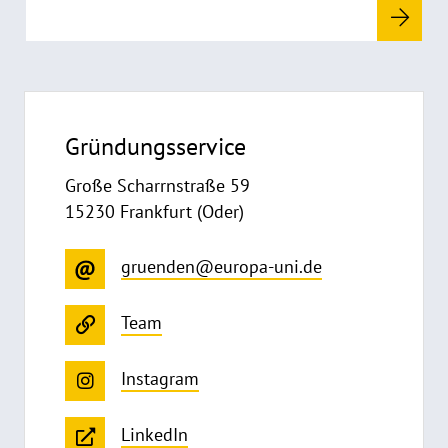
f
k
l
a
p
p
Gründungsservice
e
n
Große Scharrnstraße 59
15230 Frankfurt (Oder)
gruenden@europa-uni.de
Team
Instagram
LinkedIn