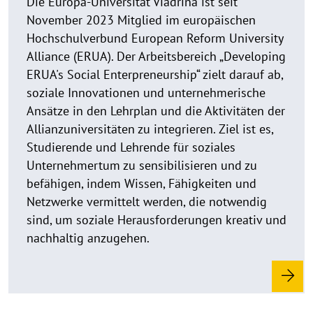
Die Europa-Universität Viadrina ist seit
i
November 2023 Mitglied im europäischen
s
Hochschulverbund European Reform University
a
Alliance (ERUA). Der Arbeitsbereich „Developing
u
ERUA's Social Enterpreneurship“ zielt darauf ab,
f
k
soziale Innovationen und unternehmerische
l
Ansätze in den Lehrplan und die Aktivitäten der
a
Allianzuniversitäten zu integrieren. Ziel ist es,
p
Studierende und Lehrende für soziales
p
Unternehmertum zu sensibilisieren und zu
e
befähigen, indem Wissen, Fähigkeiten und
n
Netzwerke vermittelt werden, die notwendig
sind, um soziale Herausforderungen kreativ und
nachhaltig anzugehen.