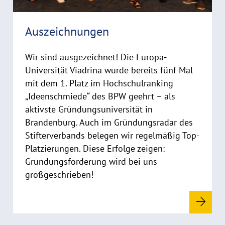
h
i
Auszeichnungen
n
w
Wir sind ausgezeichnet! Die Europa-
e
i
Universität Viadrina wurde bereits fünf Mal
s
mit dem 1. Platz im Hochschulranking
a
„Ideenschmiede“ des BPW geehrt – als
u
aktivste Gründungsuniversität in
f
Brandenburg. Auch im Gründungsradar des
k
Stifterverbands belegen wir regelmäßig Top-
l
Platzierungen. Diese Erfolge zeigen:
a
Gründungsförderung wird bei uns
p
großgeschrieben!
p
e
n