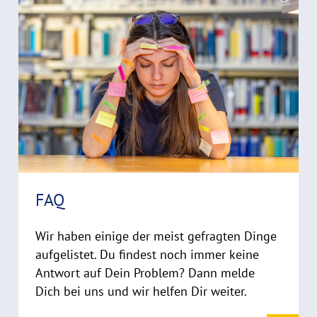
e
C
a
o
d
p
y
m
r
o
i
r
g
e
h
t
h
i
FAQ
n
w
Wir haben einige der meist gefragten Dinge
e
i
aufgelistet. Du findest noch immer keine
s
Antwort auf Dein Problem? Dann melde
a
Dich bei uns und wir helfen Dir weiter.
u