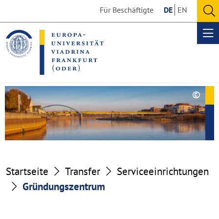
Go
Go
Für Beschäftigte
DE
EN
to
to
O
the
the
se
Op
content
footer
me
section
section
©
Copy
Gründungszentrum
aufk
Startseite
Transfer
Serviceeinrichtungen
Gründungszentrum