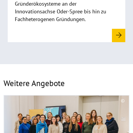
a
Gründerökosysteme an der
u
Innovationsachse Oder-Spree bis hin zu
f
Fachheterogenen Gründungen.
k
l
a
p
p
e
n
Weitere Angebote
R
©
e
C
a
o
d
p
y
m