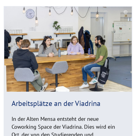
R
©
e
C
a
o
d
p
y
m
r
o
i
r
g
e
h
t
h
i
n
Arbeitsplätze an der Viadrina
w
e
In der Alten Mensa entsteht der neue
i
Coworking Space der Viadrina. Dies wird ein
s
Ort, der von den Studierenden und
a