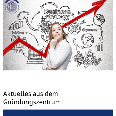
©
Copy
aufk
Aktuelles aus dem
Gründungszentrum
R