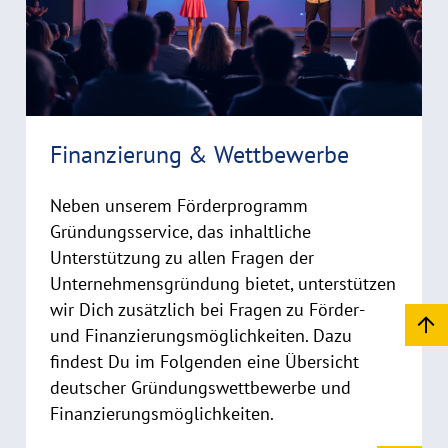
i
r
g
e
h
t
h
i
Finanzierung & Wettbewerbe
n
w
Neben unserem Förderprogramm
e
i
Gründungsservice, das inhaltliche
s
Unterstützung zu allen Fragen der
a
Unternehmensgründung bietet, unterstützen
u
wir Dich zusätzlich bei Fragen zu Förder-
f
und Finanzierungsmöglichkeiten. Dazu
k
findest Du im Folgenden eine Übersicht
l
deutscher Gründungswettbewerbe und
a
Finanzierungsmöglichkeiten.
p
p