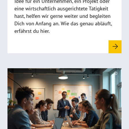
Idee für ein Unternehmen, ein Projekt oder
a
eine wirtschaftlich ausgerichtete Tätigkeit
u
hast, helfen wir gerne weiter und begleiten
f
Dich von Anfang an. Wie das genau abläuft,
k
erfährst du hier.
l
a
p
p
e
n
R
©
e
C
a
o
d
p
y
m
r
o
i
r
g
e
h