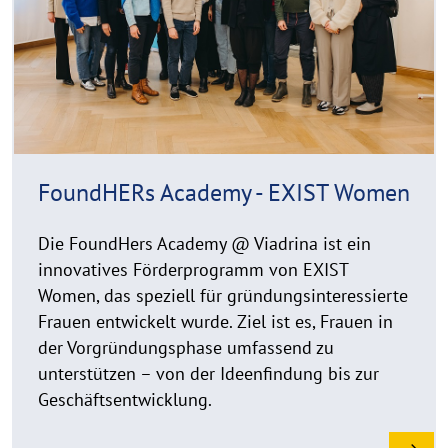
r
o
i
r
g
e
h
t
h
i
n
FoundHERs Academy - EXIST Women
w
e
Die FoundHers Academy @ Viadrina ist ein
i
innovatives Förderprogramm von EXIST
s
Women, das speziell für gründungsinteressierte
a
Frauen entwickelt wurde. Ziel ist es, Frauen in
u
der Vorgründungsphase umfassend zu
f
k
unterstützen – von der Ideenfindung bis zur
l
Geschäftsentwicklung.
a
p