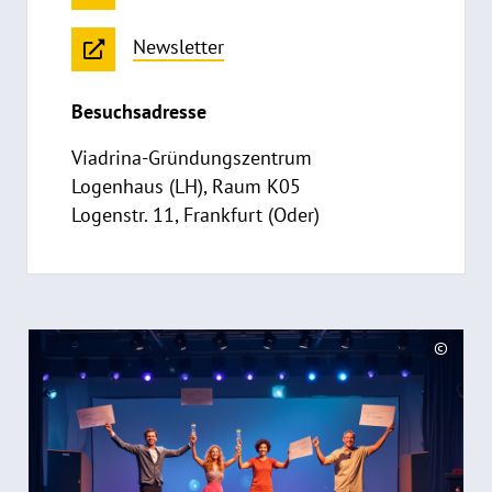
Newsletter
Besuchsadresse
Viadrina-Gründungszentrum
Logenhaus (LH), Raum K05
Logenstr. 11, Frankfurt (Oder)
R
©
e
C
a
o
d
p
y
m
r
o