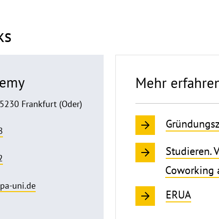
ks
demy
Mehr erfahre
5230 Frankfurt (Oder)
Gründungs
8
Studieren. V
2
Coworking a
a-uni.de
ERUA