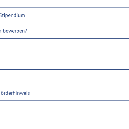
örderbedingungen für das Stipendium
h bewerben?
Förderhinweis