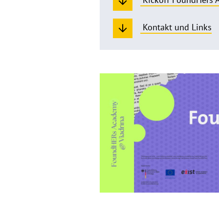
Kontakt und Links
FoundHERs
Academy
@
Viadrina