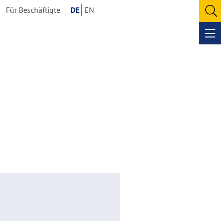
Für Beschäftigte
DE
EN
O
se
Op
me