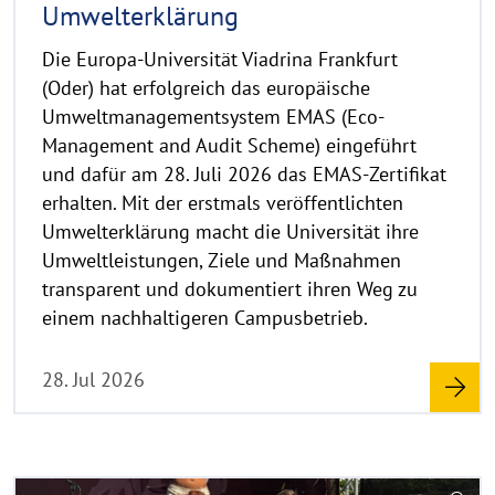
Umwelterklärung
i
s
Die Europa-Universität Viadrina Frankfurt
a
(Oder) hat erfolgreich das europäische
u
Umweltmanagementsystem EMAS (Eco-
f
Management and Audit Scheme) eingeführt
k
und dafür am 28. Juli 2026 das EMAS-Zertifikat
l
a
erhalten. Mit der erstmals veröffentlichten
p
Umwelterklärung macht die Universität ihre
p
Umweltleistungen, Ziele und Maßnahmen
e
transparent und dokumentiert ihren Weg zu
n
einem nachhaltigeren Campusbetrieb.
28. Jul 2026
R