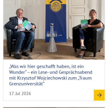
e
C
f
a
o
k
d
p
l
y
m
a
r
p
o
i
p
r
g
e
e
h
n
t
h
i
n
„Was wir hier geschafft haben, ist ein
w
Wunder“ – ein Lese- und Gesprächsabend
e
mit Krzysztof Wojciechowski zum „Traum
i
Grenzuniversität“
s
17. Jul 2026
a
u
f