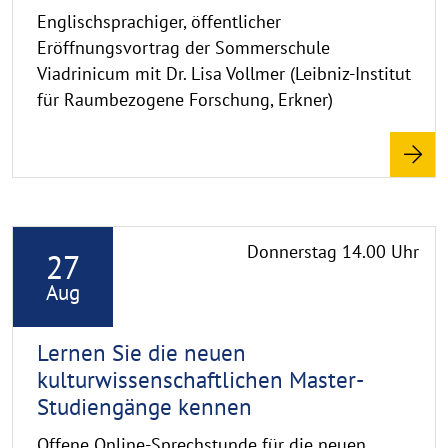
Englischsprachiger, öffentlicher
Eröffnungsvortrag der Sommerschule
Viadrinicum mit Dr. Lisa Vollmer (Leibniz-Institut
für Raumbezogene Forschung, Erkner)
R
Donnerstag 14.00 Uhr
27
e
a
Aug
d
m
Lernen Sie die neuen
o
kulturwissenschaftlichen Master-
r
Studiengänge kennen
e
Offene Online-Sprechstunde für die neuen