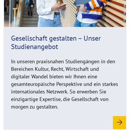
e
h
t
h
i
n
Gesellschaft gestalten – Unser
w
Studienangebot
e
i
In unseren praxisnahen Studiengängen in den
s
Bereichen Kultur, Recht, Wirtschaft und
a
u
digitaler Wandel bieten wir Ihnen eine
f
gesamteuropäische Perspektive und ein starkes
k
internationales Netzwerk. So erwerben Sie
l
einzigartige Expertise, die Gesellschaft von
a
morgen zu gestalten.
p
p
e