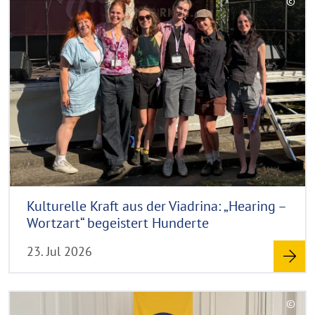
©
e
C
a
o
d
p
y
m
r
o
i
r
g
e
h
t
h
i
n
Kulturelle Kraft aus der Viadrina: „Hearing –
w
Wortzart“ begeistert Hunderte
e
23. Jul 2026
i
s
a
R
©
u