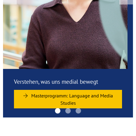
Previous
Nex
Studieren an der Viadrina: Jetzt bewerben
und einschreiben
Join Viadrina