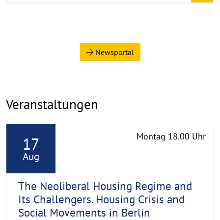
a
u
f
k
l
Newsportal
a
p
p
e
Veranstaltungen
n
R
Montag 18.00 Uhr
17
e
a
Aug
d
m
The Neoliberal Housing Regime and
o
Its Challengers. Housing Crisis and
r
Social Movements in Berlin
e