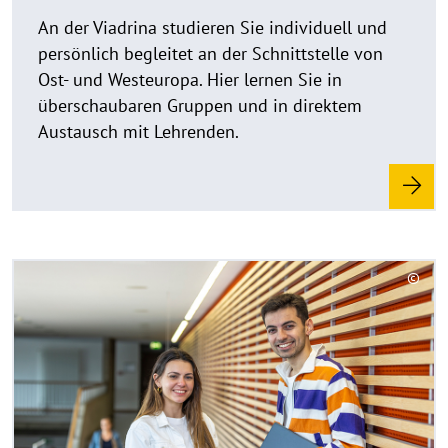
a
An der Viadrina studieren Sie individuell und
u
persönlich begleitet an der Schnittstelle von
f
Ost- und Westeuropa. Hier lernen Sie in
k
überschaubaren Gruppen und in direktem
l
Austausch mit Lehrenden.
a
p
p
e
n
R
©
e
C
a
o
d
p
y
m
r
o
i
r
g