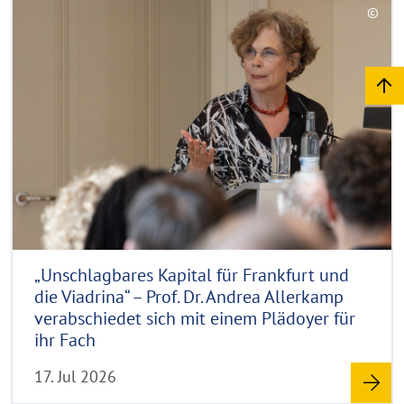
R
©
k
e
C
l
a
o
a
d
p
p
y
m
p
r
e
o
i
n
r
g
e
h
t
h
i
n
„Unschlagbares Kapital für Frankfurt und
w
die Viadrina“ – Prof. Dr. Andrea Allerkamp
e
verabschiedet sich mit einem Plädoyer für
i
ihr Fach
s
17. Jul 2026
a
u