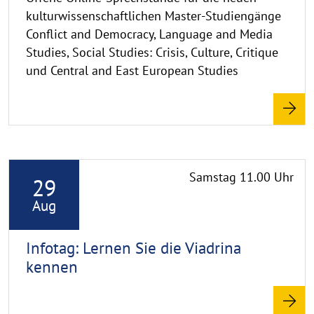
kulturwissenschaftlichen Master-Studiengänge
Conflict and Democracy, Language and Media
Studies, Social Studies: Crisis, Culture, Critique
und Central and East European Studies
R
Samstag 11.00 Uhr
29
e
a
Aug
d
m
Infotag: Lernen Sie die Viadrina
o
kennen
r
e