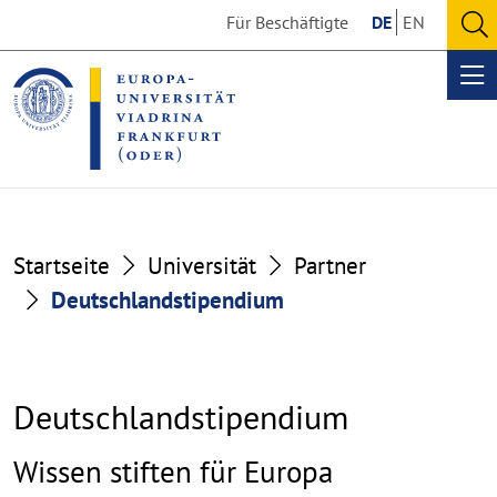
Go
Go
Für Beschäftigte
DE
EN
to
to
O
the
the
se
Op
content
footer
me
section
section
Startseite
Universität
Partner
Deutschlandstipendium
Deutschlandstipendium
Wissen stiften für Europa