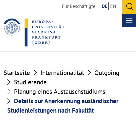
Go
Go
Für Beschäftigte
DE
EN
to
to
O
the
the
se
Op
content
footer
me
section
section
Startseite
Internationalität
Outgoing
Studierende
Planung eines Austauschstudiums
Details zur Anerkennung ausländischer
Studienleistungen nach Fakultät