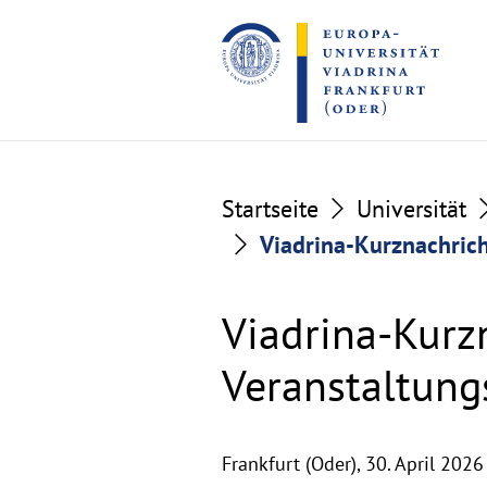
Go
Go
to
to
the
the
content
footer
section
section
Startseite
Universität
Viadrina-Kurznachrich
Viadrina-Kurz
Veranstaltung
Frankfurt (Oder),
30. April 2026