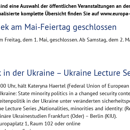
sind eine Auswahl der öffentlichen Veranstaltungen an der
tualisierte komplette Übersicht finden Sie auf www.europa
thek am Mai-Feiertag geschlossen
am Freitag, dem 1. Mai, geschlossen. Ab Samstag, dem 2. M
 in der Ukraine – Ukraine Lecture Se
0 Uhr, hält Kateryna Haertel (Federal Union of European 
Ukraine: State minority politics in a changed security cont
eitenpolitik in der Ukraine unter veränderten sicherheits
ne Lecture Series „Nationalities, minorities and identity: 
näre Ukrainestudien Frankfurt (Oder) – Berlin (KIU).
Europaplatz 1, Raum 102 oder online