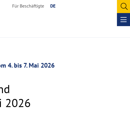
Für Beschäftigte
DE
O
se
Op
me
 4. bis 7. Mai 2026
nd
i 2026