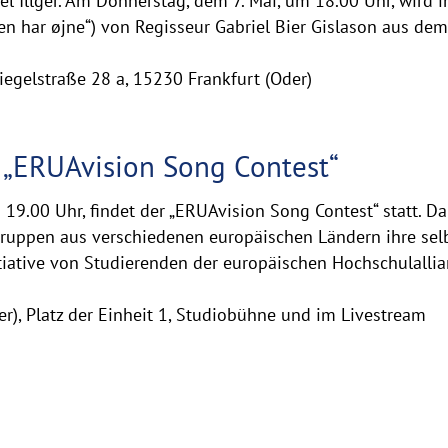
iel Illger. Am Donnerstag, dem 7. Mai, um 18.00 Uhr, wird
en har øjne“) von Regisseur Gabriel Bier Gislason aus dem
egelstraße 28 a, 15230 Frankfurt (Oder)
 „ERUAvision Song Contest“
19.00 Uhr, findet der „ERUAvision Song Contest“ statt. Da
ruppen aus verschiedenen europäischen Ländern ihre selb
tiative von Studierenden der europäischen Hochschulallian
er), Platz der Einheit 1, Studiobühne und im Livestream