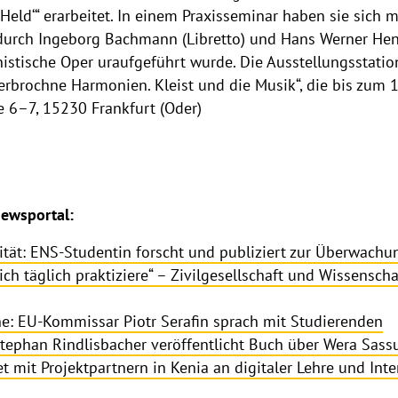
eld‘“ erarbeitet. In einem Praxisseminar haben sie sich m
 durch Ingeborg Bachmann (Libretto) und Hans Werner Hen
istische Oper uraufgeführt wurde. Die Ausstellungsstatio
rbrochne Harmonien. Kleist und die Musik“, die bis zum 14.
e 6–7, 15230 Frankfurt (Oder)
ewsportal:
ität: ENS-Studentin forscht und publiziert zur Überwach
ich täglich praktiziere“ – Zivilgesellschaft und Wissensch
ne: EU-Kommissar Piotr Serafin sprach mit Studierenden
Stephan Rindlisbacher veröffentlicht Buch über Wera Sassu
t mit Projektpartnern in Kenia an digitaler Lehre und Inte