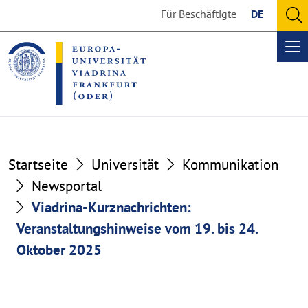
Go
Go
Für Beschäftigte
DE
to
to
O
the
the
se
Op
content
footer
me
section
section
Startseite
Universität
Kommunikation
Newsportal
Viadrina-Kurznachrichten:
Veranstaltungshinweise vom 19. bis 24.
Oktober 2025