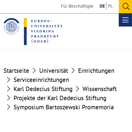
Go
Go
Für Beschäftigte
DE
PL
to
to
O
the
the
se
Op
content
footer
me
section
section
Startseite
Universität
Einrichtungen
Serviceeinrichtungen
Karl Dedecius Stiftung
Wissenschaft
Projekte der Karl Dedecius Stiftung
Symposium Bartoszewski Promemoria