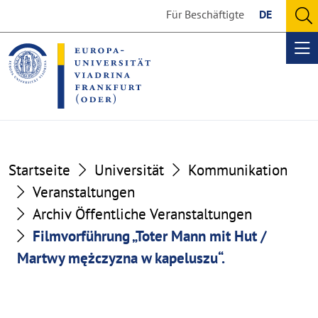
Go
Go
Für Beschäftigte
DE
to
to
O
the
the
se
Op
content
footer
me
section
section
Startseite
Universität
Kommunikation
Veranstaltungen
Archiv Öffentliche Veranstaltungen
Filmvorführung „Toter Mann mit Hut /
Martwy mężczyzna w kapeluszu“.