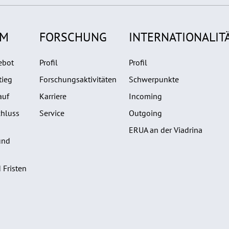
UM
FORSCHUNG
INTERNATIONALIT
ebot
Profil
Profil
tieg
Forschungsaktivitäten
Schwerpunkte
auf
Karriere
Incoming
hluss
Service
Outgoing
ERUA an der Viadrina
und
 Fristen