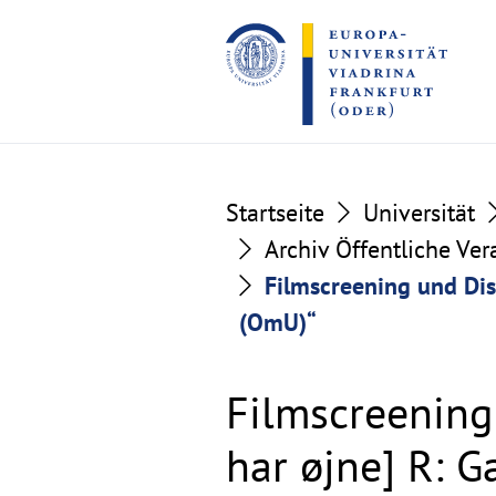
Go
Go
to
to
the
the
content
footer
section
section
Startseite
Universität
Archiv Öffentliche Ve
Filmscreening und Dis
(OmU)“
Filmscreening
har øjne] R: 