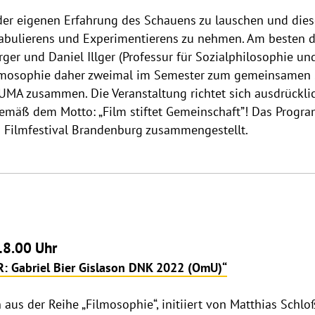
 der eigenen Erfahrung des Schauens zu lauschen und di
 Fabulierens und Experimentierens zu nehmen. Am besten 
rger und Daniel Illger (Professur für Sozialphilosophie un
Filmosophie daher zweimal im Semester zum gemeinsamen 
MA zusammen. Die Veranstaltung richtet sich ausdrücklic
gemäß dem Motto: „Film stiftet Gemeinschaft”! Das Progr
 Filmfestival Brandenburg zusammengestellt.
18.00 Uhr
R: Gabriel Bier Gislason DNK 2022 (OmU)“
aus der Reihe „Filmosophie“, initiiert von Matthias Schlo