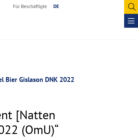
Für Beschäftigte
DE
O
se
Op
me
el Bier Gislason DNK 2022
nt [Natten
2022 (OmU)“