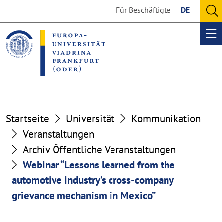
Go
Go
Für Beschäftigte
DE
to
to
O
the
the
se
Op
content
footer
me
section
section
Startseite
Universität
Kommunikation
Veranstaltungen
Archiv Öffentliche Veranstaltungen
Webinar “Lessons learned from the
automotive industry’s cross-company
grievance mechanism in Mexico”