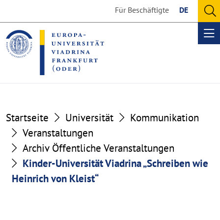
Go
Go
Für Beschäftigte
DE
to
to
O
the
the
se
Op
content
footer
me
section
section
Startseite
Universität
Kommunikation
Veranstaltungen
Archiv Öffentliche Veranstaltungen
Kinder-Universität Viadrina „Schreiben wie
Heinrich von Kleist“