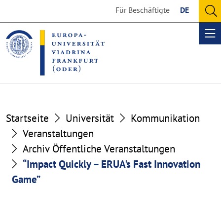
Go
Go
Für Beschäftigte
DE
to
to
O
the
the
se
Op
content
footer
me
section
section
Startseite
Universität
Kommunikation
Veranstaltungen
Archiv Öffentliche Veranstaltungen
“Impact Quickly – ERUA's Fast Innovation
Game”