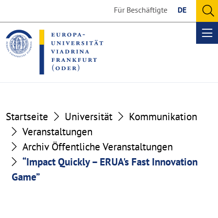
Go
Go
Für Beschäftigte
DE
to
to
O
the
the
se
Op
content
footer
me
section
section
Startseite
Universität
Kommunikation
Veranstaltungen
Archiv Öffentliche Veranstaltungen
“Impact Quickly – ERUA's Fast Innovation
Game”