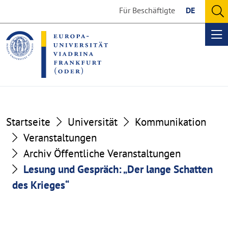
Go
Go
Für Beschäftigte
DE
to
to
O
the
the
se
Op
content
footer
me
section
section
Startseite
Universität
Kommunikation
Veranstaltungen
Archiv Öffentliche Veranstaltungen
Lesung und Gespräch: „Der lange Schatten
des Krieges“