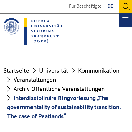
Go
Go
Für Beschäftigte
DE
to
to
O
the
the
se
Op
content
footer
me
section
section
Startseite
Universität
Kommunikation
Veranstaltungen
Archiv Öffentliche Veranstaltungen
Interdisziplinäre Ringvorlesung „The
governmentality of sustainability transition.
The case of Peatlands“