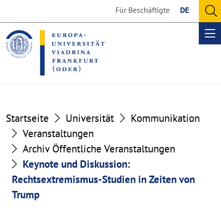
Go
Go
Für Beschäftigte
DE
to
to
O
the
the
se
Op
content
footer
me
section
section
Startseite
Universität
Kommunikation
Veranstaltungen
Archiv Öffentliche Veranstaltungen
Keynote und Diskussion:
Rechtsextremismus-Studien in Zeiten von
Trump