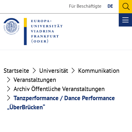
Go
Go
Für Beschäftigte
DE
to
to
O
the
the
se
Op
content
footer
me
section
section
Startseite
Universität
Kommunikation
Veranstaltungen
Archiv Öffentliche Veranstaltungen
Tanzperformance / Dance Performance
„ÜberBrücken“