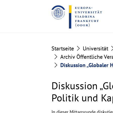
Go
Go
to
to
the
the
content
footer
section
section
Startseite
Universität
Archiv Öffentliche Ve
Diskussion „Globaler H
Diskussion „G
Politik und Ka
In dieser Mittagsrunde diskutie