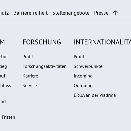
hutz
Barrierefreiheit
Stellenangebote
Presse
UM
FORSCHUNG
INTERNATIONALIT
ebot
Profil
Profil
tieg
Forschungsaktivitäten
Schwerpunkte
auf
Karriere
Incoming
hluss
Service
Outgoing
ERUA an der Viadrina
und
 Fristen