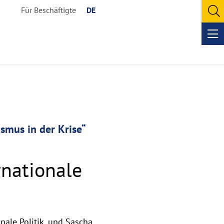
Für Beschäftigte
DE
O
se
Op
me
ismus in der Krise“
rnationale
nale Politik, und Sascha