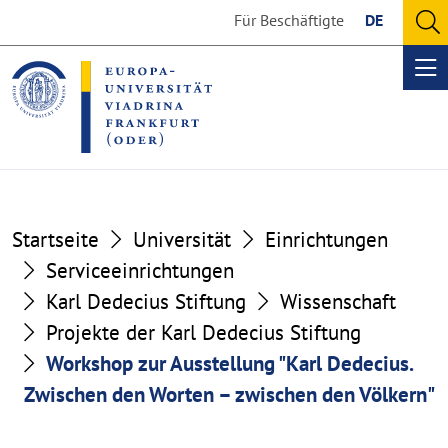
Go
Go
Für Beschäftigte
DE
to
to
O
the
the
se
Op
content
footer
me
section
section
Startseite
Universität
Einrichtungen
Serviceeinrichtungen
Karl Dedecius Stiftung
Wissenschaft
Projekte der Karl Dedecius Stiftung
Workshop zur Ausstellung "Karl Dedecius.
Zwischen den Worten – zwischen den Völkern"