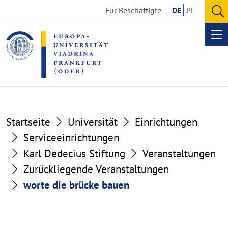
Go
Go
Für Beschäftigte
DE
PL
to
to
O
the
the
se
Op
content
footer
me
section
section
Startseite
Universität
Einrichtungen
Serviceeinrichtungen
Karl Dedecius Stiftung
Veranstaltungen
Zurückliegende Veranstaltungen
worte die brücke bauen