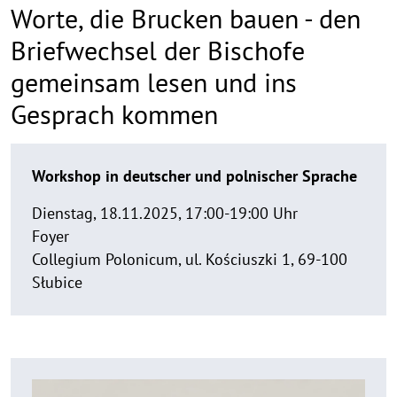
Worte, die Brucken bauen - den
Briefwechsel der Bi­schofe
gemeinsam lesen und ins
Gesprach kommen
Worte,
Workshop in deutscher und polnischer Sprache
die
Brucken
Dienstag, 18.11.2025, 17:00-19:00 Uhr
bauen
Foyer
Collegium Polonicum, ul. Kościuszki 1, 69-100
-
Słubice
den
Briefwechsel
der
Bi­