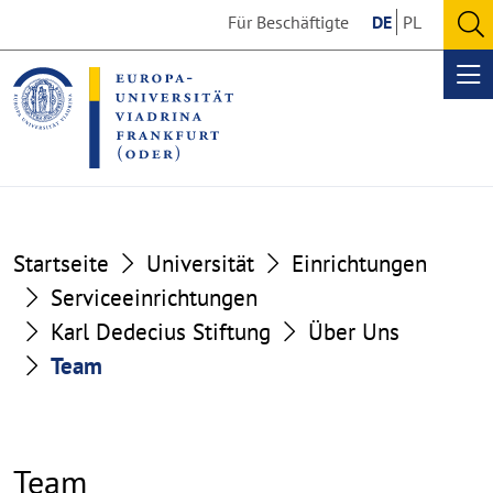
Go
Go
Für Beschäftigte
DE
PL
to
to
O
the
the
se
Op
content
footer
me
section
section
Startseite
Universität
Einrichtungen
Serviceeinrichtungen
Karl Dedecius Stiftung
Über Uns
Team
Team