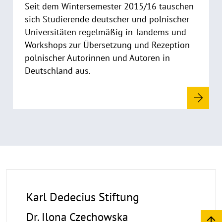
i
Seit dem Wintersemester 2015/16 tauschen
s
sich Studierende deutscher und polnischer
a
Universitäten regelmäßig in Tandems und
u
Workshops zur Übersetzung und Rezeption
f
polnischer Autorinnen und Autoren in
k
Deutschland aus.
l
a
p
p
e
n
Karl Dedecius Stiftung
Dr. Ilona Czechowska