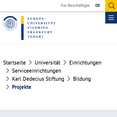
Go
Go
Für Beschäftigte
DE
to
to
O
the
the
se
Op
content
footer
me
section
section
Projekte
Startseite
Universität
Einrichtungen
Serviceeinrichtungen
Karl Dedecius Stiftung
Bildung
Projekte