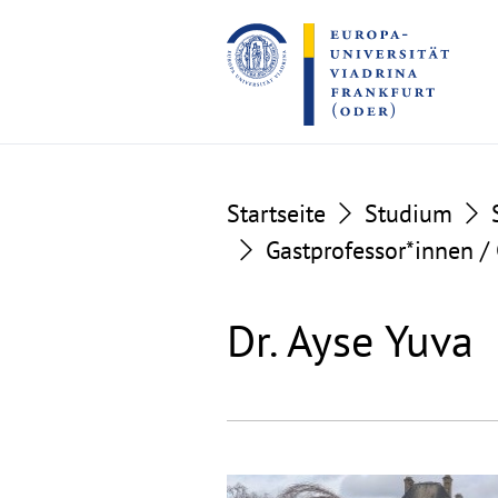
Go
Go
to
to
the
the
content
footer
section
section
Startseite
Studium
Gastprofessor*innen /
Dr. Ayse Yuva