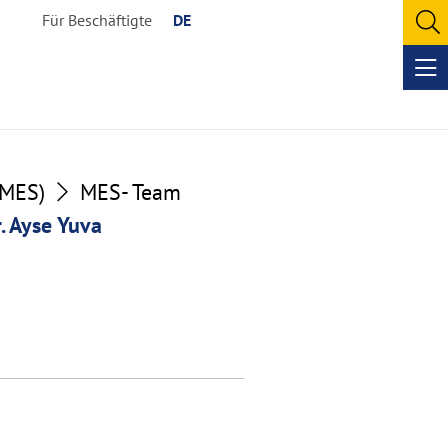
Für Beschäftigte
DE
O
se
Op
me
(MES)
MES- Team
. Ayse Yuva