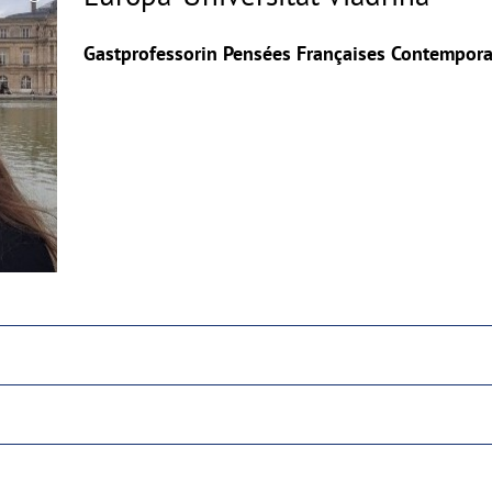
Copyrighthinweis
aufklappen
Gastprofessorin Pensées Françaises Contempora