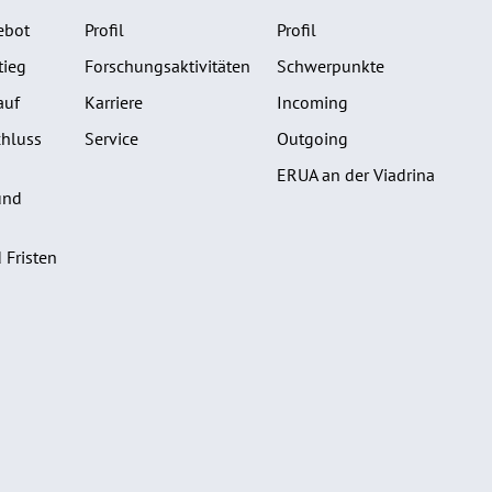
ebot
Profil
Profil
tieg
Forschungsaktivitäten
Schwerpunkte
auf
Karriere
Incoming
hluss
Service
Outgoing
ERUA an der Viadrina
und
 Fristen