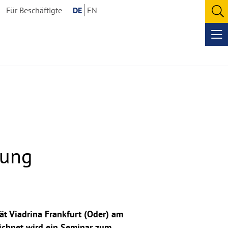
Für Beschäftigte
DE
EN
O
se
Op
me
dung
ät Viadrina Frankfurt (Oder) am
ichnet wird ein Seminar zum