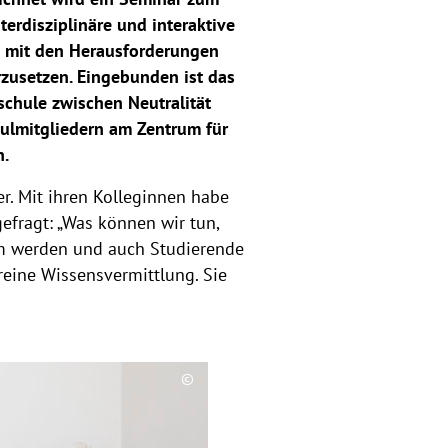
terdisziplinäre und interaktive
ch mit den Herausforderungen
rzusetzen. Eingebunden ist das
chule zwischen Neutralität
hulmitgliedern am Zentrum für
n.
er. Mit ihren Kolleginnen habe
efragt: „Was können wir tun,
am werden und auch Studierende
 reine Wissensvermittlung. Sie
©
C
o