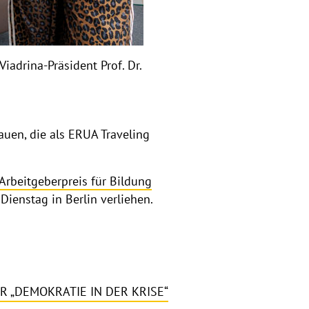
a
p
p
e
iadrina-Präsident Prof. Dr.
n
auen, die als ERUA Traveling
Arbeitgeberpreis für Bildung
ienstag in Berlin verliehen.
 „DEMOKRATIE IN DER KRISE“