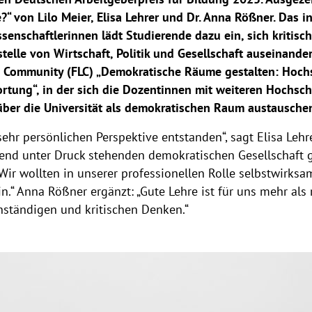
“ von Lilo Meier, Elisa Lehrer und Dr. Anna Rößner. Das in
senschaftlerinnen lädt Studierende dazu ein, sich kritis
telle von Wirtschaft, Politik und Gesellschaft auseinande
ng Community (FLC) „Demokratische Räume gestalten: Hochs
ortung“, in der sich die Dozentinnen mit weiteren Hochsc
über die Universität als demokratischen Raum austausche
sehr persönlichen Perspektive entstanden“, sagt Elisa Lehr
end unter Druck stehenden demokratischen Gesellschaft g
Wir wollten in unserer professionellen Rolle selbstwirks
n.“ Anna Rößner ergänzt: „Gute Lehre ist für uns mehr als
nständigen und kritischen Denken.“