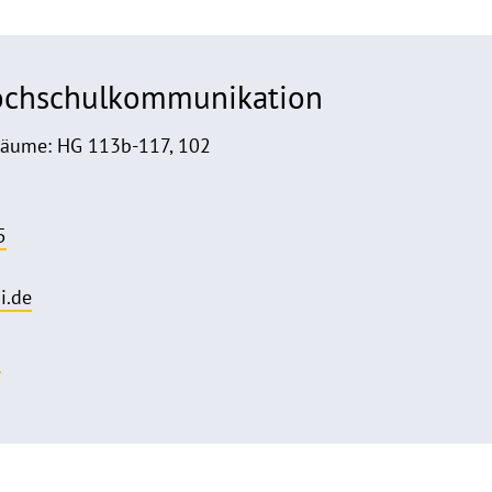
Hochschulkommunikation
Räume: HG 113b-117, 102
5
i.de
o