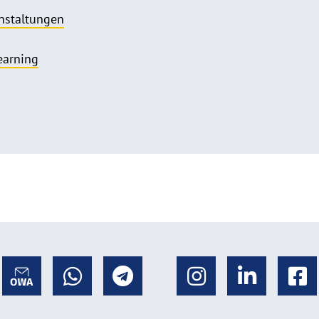
nstaltungen
earning