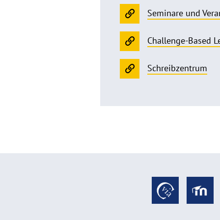
Seminare und Vera
Challenge-Based L
Schreibzentrum