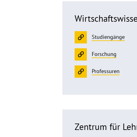
Wirtschafts­wiss
Studiengänge
Forschung
Professuren
Zentrum für Leh