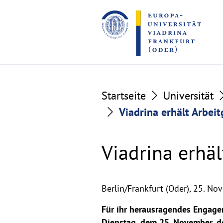
Go
Go
to
to
the
the
content
footer
section
section
Startseite
Universität
Viadrina erhält Arbeit
Viadrina erhäl
Berlin/Frankfurt (Oder),
25. No
Für ihr herausragendes Engagem
Dienstag, dem 25. November, d