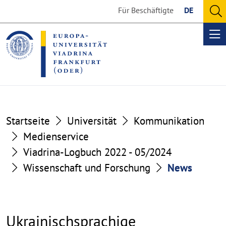
Go
Go
Für Beschäftigte
DE
to
to
O
the
the
se
Op
content
footer
me
section
section
Startseite
Universität
Kommunikation
Medienservice
Viadrina-Logbuch 2022 - 05/2024
Wissenschaft und Forschung
News
Ukrainischsprachige