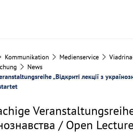
Kommunikation
Medienservice
Viadrin
schung
News
eranstaltungsreihe „Відкриті лекції з україноз
startet
achige Veranstaltungsreihe
їнознавства / Open Lecture