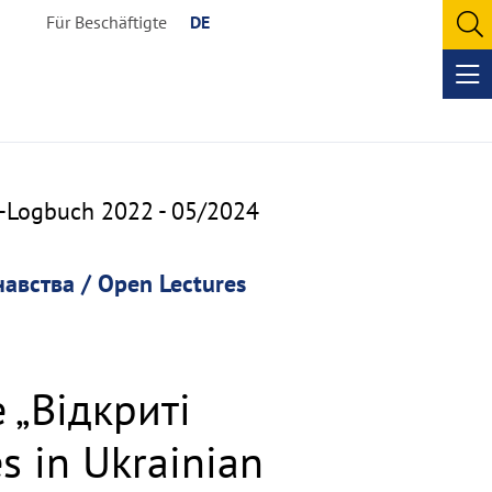
Für Beschäftigte
DE
O
se
Op
me
a-Logbuch 2022 - 05/2024
навства / Open Lectures
 „Відкриті
s in Ukrainian