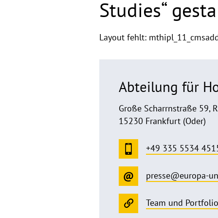
Studies“ gesta
Layout fehlt: mthipl_11_cmsad
Abteilung für 
Große Scharrnstraße 59, 
15230 Frankfurt (Oder)
+49 335 5534 451
presse@europa-un
Team und Portfoli