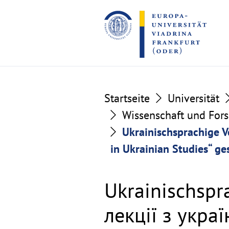
Go
Go
to
to
the
the
content
footer
section
section
Startseite
Universität
Wissenschaft und For
Ukrainischsprachige V
in Ukrainian Studies“ ge
Ukrainischspr
лекції з укра