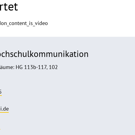
rtet
don_content_is_video
Hochschulkommunikation
Räume: HG 113b-117, 102
5
i.de
o