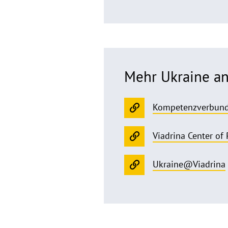
Mehr Ukraine an
Kompetenzverbund I
Viadrina Center of
Ukraine@Viadrina