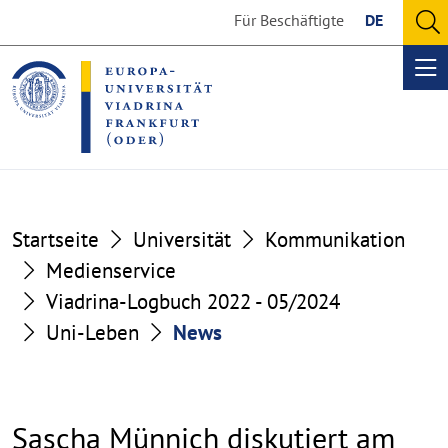
Go
Go
Für Beschäftigte
DE
to
to
O
the
the
se
Op
content
footer
me
section
section
Startseite
Universität
Kommunikation
Medienservice
Viadrina-Logbuch 2022 - 05/2024
Uni-Leben
News
Sascha Münnich diskutiert am