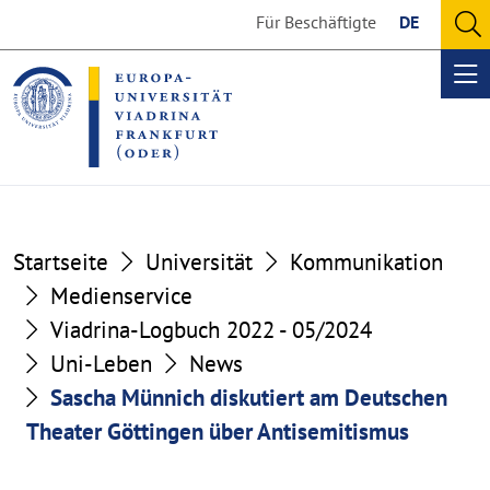
Go
Go
Für Beschäftigte
DE
to
to
O
the
the
se
Op
content
footer
me
section
section
Startseite
Universität
Kommunikation
Medienservice
Viadrina-Logbuch 2022 - 05/2024
Uni-Leben
News
Sascha Münnich diskutiert am Deutschen
Theater Göttingen über Antisemitismus