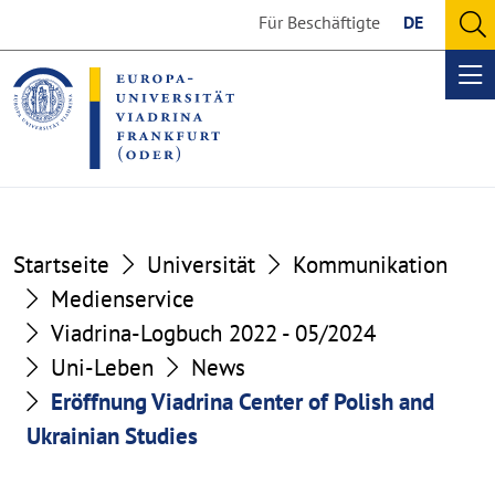
Go
Go
Für Beschäftigte
DE
to
to
O
the
the
se
Op
content
footer
me
section
section
Startseite
Universität
Kommunikation
Medienservice
Viadrina-Logbuch 2022 - 05/2024
Uni-Leben
News
Eröffnung Viadrina Center of Polish and
Ukrainian Studies