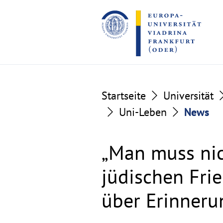
Go
Go
to
to
the
the
content
footer
section
section
Startseite
Universität
Uni-Leben
News
„Man muss nic
jüdischen Fri
über Erinneru