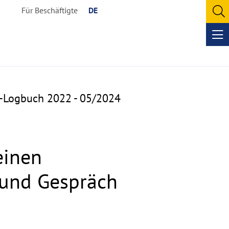
Für Beschäftigte
DE
O
se
Op
me
a-Logbuch 2022 - 05/2024
einen
 und Gespräch