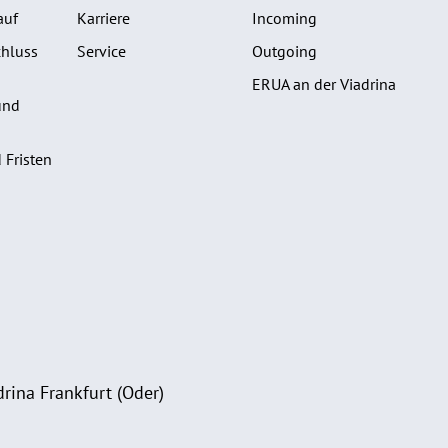
auf
Karriere
Incoming
hluss
Service
Outgoing
ERUA an der Viadrina
und
 Fristen
rina Frankfurt (Oder)