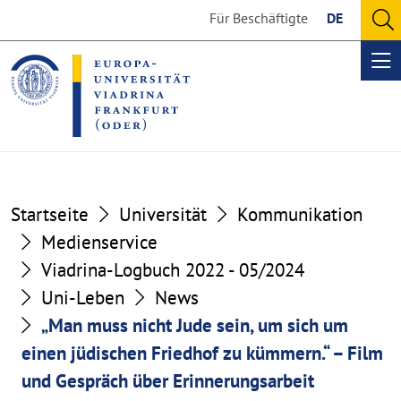
Go
Go
Für Beschäftigte
DE
to
to
O
the
the
se
Op
content
footer
me
section
section
Startseite
Universität
Kommunikation
Medienservice
Viadrina-Logbuch 2022 - 05/2024
Uni-Leben
News
„Man muss nicht Jude sein, um sich um
einen jüdischen Friedhof zu kümmern.“ – Film
und Gespräch über Erinnerungsarbeit