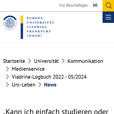
Go
Go
Für Beschäftigte
DE
to
to
O
the
the
se
Op
content
footer
me
section
section
Startseite
Universität
Kommunikation
Medienservice
Viadrina-Logbuch 2022 - 05/2024
Uni-Leben
News
„Kann ich einfach studieren oder