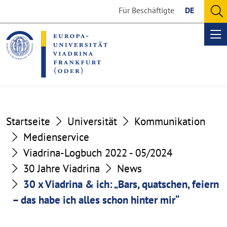
Go
Go
Für Beschäftigte
DE
to
to
O
the
the
se
Op
content
footer
me
section
section
Startseite
Universität
Kommunikation
Medienservice
Viadrina-Logbuch 2022 - 05/2024
30 Jahre Viadrina
News
30 x Viadrina & ich: „Bars, quatschen, feiern
– das habe ich alles schon hinter mir“