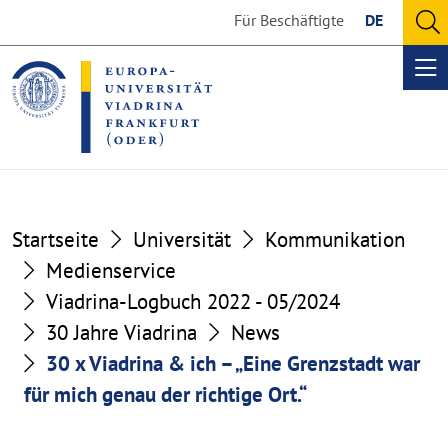
Go
Go
Für Beschäftigte
DE
to
to
O
the
the
se
Op
content
footer
me
section
section
Startseite
Universität
Kommunikation
Medienservice
Viadrina-Logbuch 2022 - 05/2024
30 Jahre Viadrina
News
30 x Viadrina & ich – „Eine Grenzstadt war
für mich genau der richtige Ort.“