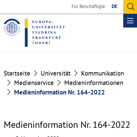
Go
Go
Für Beschäftigte
DE
to
to
O
the
the
se
Op
content
footer
me
section
section
Startseite
Universität
Kommunikation
Medienservice
Medieninformationen
Medieninformation Nr. 164-2022
Medieninformation Nr. 164-2022