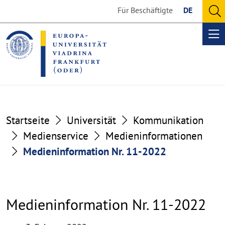
Go
Go
Für Beschäftigte
DE
to
to
O
the
the
se
Op
content
footer
me
section
section
Startseite
Universität
Kommunikation
Medienservice
Medieninformationen
Medieninformation Nr. 11-2022
Medieninformation Nr. 11-2022