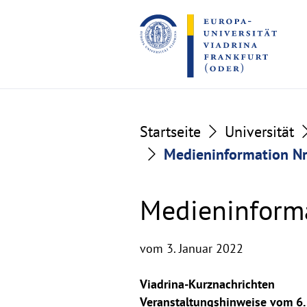
Go
Go
to
to
the
the
content
footer
section
section
Startseite
Universität
Medieninformation Nr
Medieninforma
vom 3. Januar 2022
Viadrina-Kurznachrichten
Veranstaltungshinweise vom 6. 