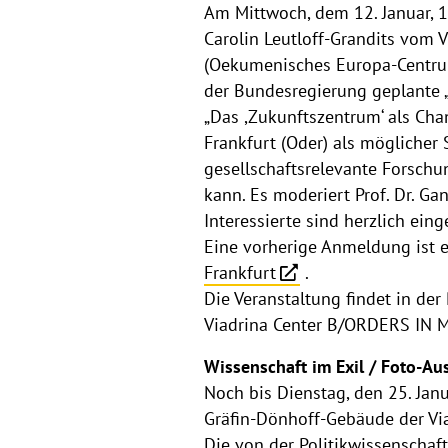
Am Mittwoch, dem 12. Januar, 18
Carolin Leutloff-Grandits vom
(Oekumenisches Europa-Centrum
der Bundesregierung geplante „
„Das ,Zukunftszentrum‘ als Chan
Frankfurt (Oder) als möglicher
gesellschaftsrelevante Forschu
kann. Es moderiert Prof. Dr. G
Interessierte sind herzlich ein
Eine vorherige Anmeldung ist e
Frankfurt
.
Die Veranstaltung findet in d
Viadrina Center B/ORDERS IN M
Wissenschaft im Exil / Foto-Au
Noch bis Dienstag, den 25. Janu
Gräfin-Dönhoff-Gebäude der Via
Die von der Politikwissenschaft