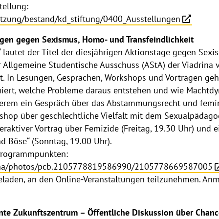
tellung:
tzung/bestand/kd_stiftung/0400_Ausstellungen
agen gegen Sexismus, Homo- und Transfeindlichkeit
“ lautet der Titel der diesjährigen Aktionstage gegen Sex
er Allgemeine Studentische Ausschuss (AStA) der Viadrina 
dt. In Lesungen, Gesprächen, Workshops und Vorträgen ge
ruiert, welche Probleme daraus entstehen und wie Machtdy
derem ein Gespräch über das Abstammungsrecht und femini
rkshop über geschlechtliche Vielfalt mit dem Sexualpäda
teraktiver Vortrag über Femizide (Freitag, 19.30 Uhr) und
d Böse“ (Sonntag, 19.00 Uhr).
 Programmpunkten:
rina/photos/pcb.2105778819586990/2105778669587005
ngeladen, an den Online-Veranstaltungen teilzunehmen. An
ante Zukunftszentrum – Öffentliche Diskussion über Chan