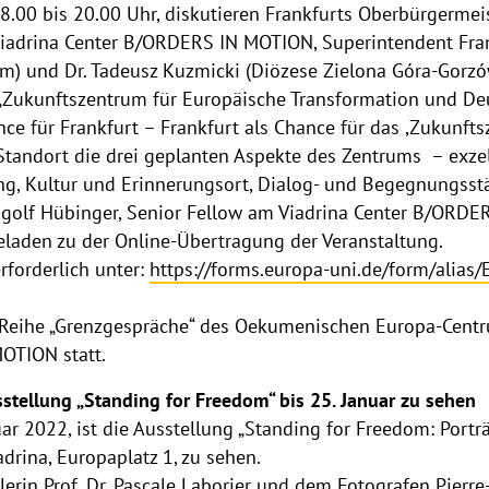
.00 bis 20.00 Uhr, diskutieren Frankfurts Oberbürgermeist
 Viadrina Center B/ORDERS IN MOTION, Superintendent Fr
) und Dr. Tadeusz Kuzmicki (Diözese Zielona Góra-Gorzó
Zukunftszentrum für Europäische Transformation und Deut
ce für Frankfurt – Frankfurt als Chance für das ,Zukunftsz
 Standort die drei geplanten Aspekte des Zentrums – exze
ng, Kultur und Erinnerungsort, Dialog- und Begegnungsst
angolf Hübinger, Senior Fellow am Viadrina Center B/ORD
geladen zu der Online-Übertragung der Veranstaltung.
rforderlich unter:
https://forms.europa-uni.de/form/alias
er Reihe „Grenzgespräche“ des Oekumenischen Europa-Cent
OTION statt.
sstellung „Standing for Freedom“ bis 25. Januar zu sehen
ar 2022, ist die Ausstellung „Standing for Freedom: Portr
drina, Europaplatz 1, zu sehen.
lerin Prof. Dr. Pascale Laborier und dem Fotografen Pierr