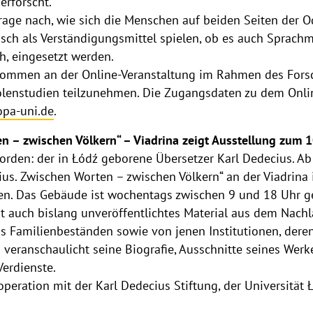
erforscht.
rage nach, wie sich die Menschen auf beiden Seiten der Od
sch als Verständigungsmittel spielen, ob es auch Sprach
h, eingesetzt werden.
illkommen an der Online-Veranstaltung im Rahmen des Fo
Polenstudien teilzunehmen. Die Zugangsdaten zu dem Onlin
pa-uni.de
.
n – zwischen Völkern“ – Viadrina zeigt Ausstellung zum 1
rden: der in Łódź geborene Übersetzer Karl Dedecius. Ab Fr
us. Zwischen Worten – zwischen Völkern“ an der Viadrina 
hen. Das Gebäude ist wochentags zwischen 9 und 18 Uhr g
st auch bislang unveröffentlichtes Material aus dem Nachl
s Familienbeständen sowie von jenen Institutionen, der
ng veranschaulicht seine Biografie, Ausschnitte seines We
Verdienste.
ooperation mit der Karl Dedecius Stiftung, der Universit