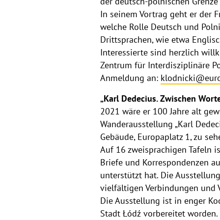
der deutsch-polnischen Grenze 
In seinem Vortrag geht er der F
welche Rolle Deutsch und Polni
Drittsprachen, wie etwa Englisc
Interessierte sind herzlich w
Zentrum für Interdisziplinäre 
Anmeldung an:
klodnicki@euro
„Karl Dedecius. Zwischen Worte
2021 wäre er 100 Jahre alt gewo
Wanderausstellung „Karl Dedeci
Gebäude, Europaplatz 1, zu se
Auf 16 zweisprachigen Tafeln i
Briefe und Korrespondenzen au
unterstützt hat. Die Ausstellu
vielfältigen Verbindungen und 
Die Ausstellung ist in enger K
Stadt Łódź vorbereitet worden.