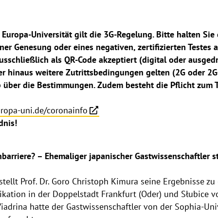
Europa-Universität gilt die 3G-Regelung. Bitte halten Si
ner Genesung oder eines negativen, zertifizierten Testes a
chließlich als QR-Code akzeptiert (digital oder ausgedru
r hinaus weitere Zutrittsbedingungen gelten (2G oder 2G
ab über die Bestimmungen. Zudem besteht die Pflicht zum 
opa-uni.de/coronainfo
dnis!
arriere? – Ehemaliger japanischer Gastwissenschaftler ste
tellt Prof. Dr. Goro Christoph Kimura seine Ergebnisse zu
ation in der Doppelstadt Frankfurt (Oder) und Słubice v
iadrina hatte der Gastwissenschaftler von der Sophia-Univ