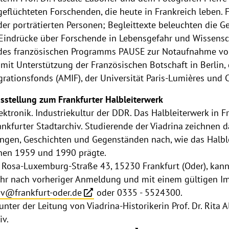
 geflüchteten Forschenden, die heute in Frankreich leben.
der porträtierten Personen; Begleittexte beleuchten die G
 Eindrücke über Forschende in Lebensgefahr und Wissensch
kt des französischen Programms PAUSE zur Notaufnahme vo
) mit Unterstützung der Französischen Botschaft in Berlin
grationsfonds (AMIF), der Universität Paris-Lumières und 
sstellung zum Frankfurter Halbleiterwerk
tronik. Industriekultur der DDR. Das Halbleiterwerk in Fra
nkfurter Stadtarchiv. Studierende der Viadrina zeichnen 
en, Geschichten und Gegenständen nach, wie das Halblei
chen 1959 und 1990 prägte.
, Rosa-Luxemburg-Straße 43, 15230 Frankfurt (Oder), kan
hr nach vorheriger Anmeldung und mit einem gültigen I
iv@frankfurt-oder.de
oder 0335 - 5524300.
unter der Leitung von Viadrina-Historikerin Prof. Dr. Rita
iv.