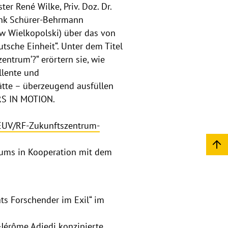
er René Wilke, Priv. Doz. Dr.
ank Schürer-Behrmann
w Wielkopolski) über das von
sche Einheit“. Unter dem Titel
entrum‘?“ erörtern sie, wie
llente und
ätte – überzeugend ausfüllen
ERS IN MOTION.
/EUV/RF-Zukunftszentrum-
rums in Kooperation mit dem
äts Forschender im Exil“ im
e-Jérôme Adjedj konzipierte