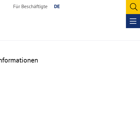
Für Beschäftigte
DE
O
se
Op
me
nformationen