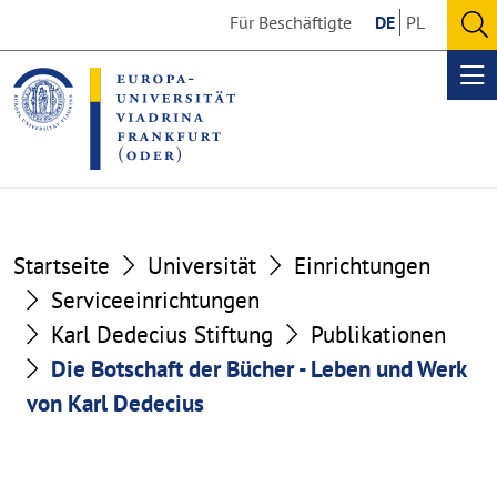
Go
Go
Für Beschäftigte
DE
PL
to
to
O
the
the
se
Op
content
footer
me
section
section
Startseite
Universität
Einrichtungen
Serviceeinrichtungen
Karl Dedecius Stiftung
Publikationen
Die Botschaft der Bücher - Leben und Werk
von Karl Dedecius