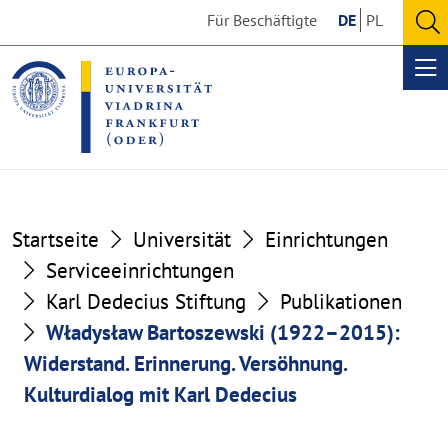
Go
Go
Für Beschäftigte
DE
PL
to
to
O
the
the
se
Op
content
footer
me
section
section
Startseite
Universität
Einrichtungen
Serviceeinrichtungen
Karl Dedecius Stiftung
Publikationen
Władysław Bartoszewski (1922–2015):
Widerstand. Erinnerung. Versöhnung.
Kulturdialog mit Karl Dedecius