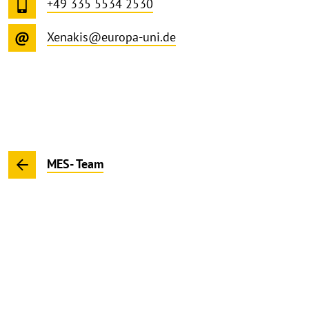
+49 335 5534 2530
Xenakis@europa-uni.de
MES- Team