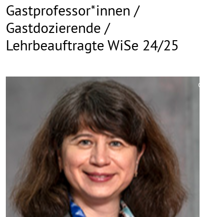
Gastprofessor*innen /
Gastdozierende /
Lehrbeauftragte WiSe 24/25
©
Copy
aufk