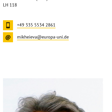
LH 118
+49 335 5534 2861
mikheieva@europa-uni.de
©
Copy
aufk