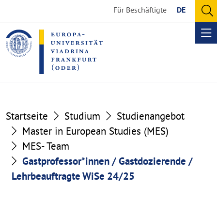
Go
Go
Für Beschäftigte
DE
to
to
O
the
the
se
Op
content
footer
me
section
section
Startseite
Studium
Studienangebot
Master in European Studies (MES)
MES- Team
Gastprofessor*innen / Gastdozierende /
Lehrbeauftragte WiSe 24/25