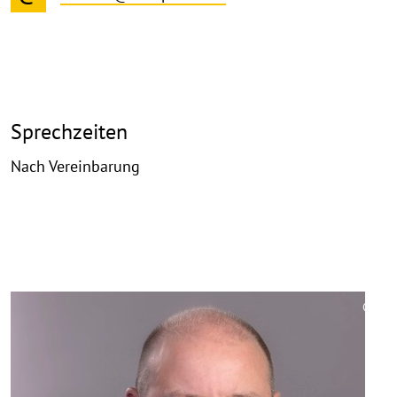
Sprechzeiten
Nach Vereinbarung
©
Copy
aufk