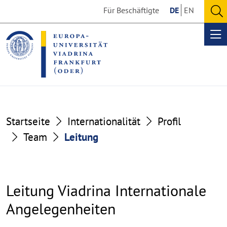
Go
Go
Für Beschäftigte
DE
EN
to
to
O
the
the
se
Op
content
footer
me
section
section
Startseite
Internationalität
Profil
Team
Leitung
Leitung Viadrina Internationale
Angelegenheiten