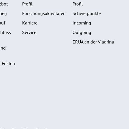
ebot
Profil
Profil
tieg
Forschungsaktivitäten
Schwerpunkte
auf
Karriere
Incoming
hluss
Service
Outgoing
ERUA an der Viadrina
und
 Fristen