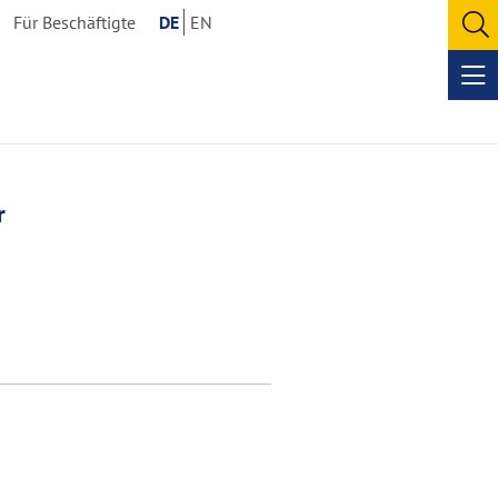
Für Beschäftigte
DE
EN
O
se
Op
me
r