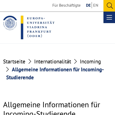
Go
Go
Für Beschäftigte
DE
EN
to
to
O
the
the
se
Op
content
footer
me
section
section
Startseite
Internationalität
Incoming
Allgemeine Informationen für Incoming-
Studierende
Allgemeine Informationen für
Incoming-Studierende