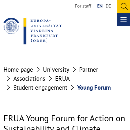
Go
Go
For staff
EN
DE
to
to
O
the
the
se
Op
content
footer
me
section
section
Home page
University
Partner
Associations
ERUA
Student engagement
Young Forum
ERUA Young Forum for Action on
Sustainability and Climate