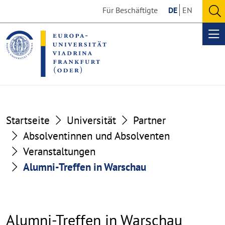
Go
Go
Für Beschäftigte
DE
EN
to
to
O
the
the
se
Op
content
footer
me
section
section
Startseite
Universität
Partner
Absolventinnen und Absolventen
Veranstaltungen
Alumni-Treffen in Warschau
Alumni-Treffen in Warschau